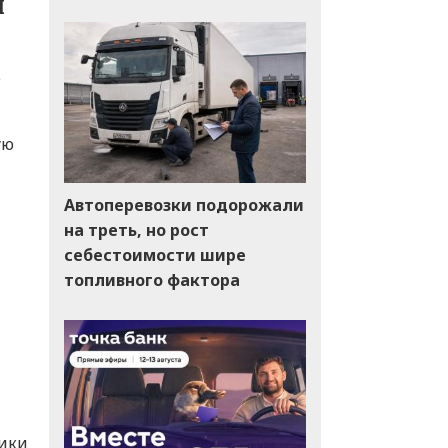
л
ю
ую
Автоперевозки подорожали
на треть, но рост
себестоимости шире
топливного фактора
ники