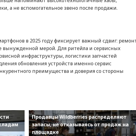
ольше напоминают высокотехнологичные хабы,
и, а не вспомогательное звено после продажи.
артфонов в 2025 году фиксирует важный сдвиг: ремон
не вынужденной мерой. Для ритейла и сервисных
сервисной инфраструктуры, логистики запчастей
едления обновления устройств именно сервис
онкурентного преимущества и доверия со стороны
асти
Продавцы Wildberries распределяют
складам
запасы, не отказываясь от продаж на
площадке