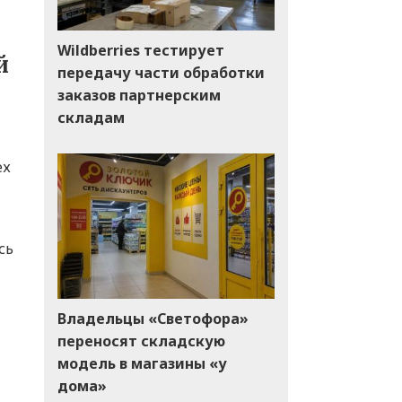
Wildberries тестирует
й
передачу части обработки
заказов партнерским
складам
ех
сь
Владельцы «Светофора»
переносят складскую
модель в магазины «у
дома»