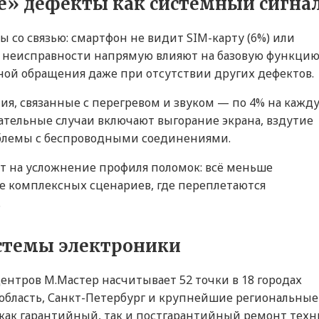
ие» дефекты как системный сигна
со связью: смартфон не видит SIM-карту (6%) или
Эти неисправности напрямую влияют на базовую функци
иной обращения даже при отсутствии других дефектов.
ия, связанные с перегревом и звуком — по 4% на кажд
зательные случаи включают выгорание экрана, вздутие
облемы с беспроводными соединениями.
т на усложнение профиля поломок: всё меньше
е комплексных сценариев, где переплетаются
.
истемы электроники
центров М.Мастер насчитывает 52 точки в 18 городах
 область, Санкт-Петербург и крупнейшие региональные
как гарантийный, так и постгарантийный ремонт тех