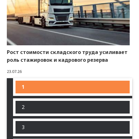
Рост стоимости складского труда усиливает
роль стажировок и кадрового резерва
23.07.26
Текущая
1
Нумерация
страница
страниц
Страница
2
Страница
3