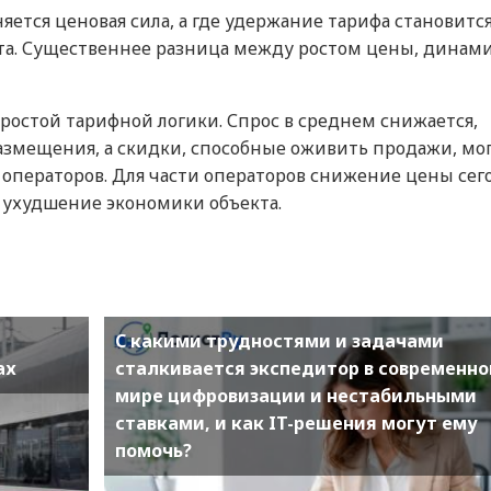
няется ценовая сила, а где удержание тарифа становитс
та. Существеннее разница между ростом цены, динам
ростой тарифной логики. Спрос в среднем снижается,
азмещения, а скидки, способные оживить продажи, мо
операторов. Для части операторов снижение цены сег
е ухудшение экономики объекта.
С какими трудностями и задачами
ах
сталкивается экспедитор в современн
мире цифровизации и нестабильными
ставками, и как IT-решения могут ему
помочь?