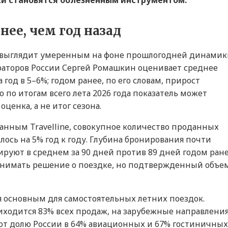
ки становятся болезненным инструментом.
ее, чем год назад
 выглядит умеренным на фоне прошлогодней динамик
аторов России Сергей Ромашкин оценивает среднее
год в 5–6%; годом ранее, по его словам, прирост
о по итогам всего лета 2026 года показатель может
оценка, а не итог сезона.
нным Travelline, совокупное количество проданных
лось на 5% год к году. Глубина бронирования почти
ируют в среднем за 90 дней против 89 дней годом ране
инимать решение о поездке, но подтвержденный объе
 основным для самостоятельных летних поездок.
иходится 83% всех продаж, на зарубежные направлени
ют долю России в 64% авиационных и 67% гостиничных