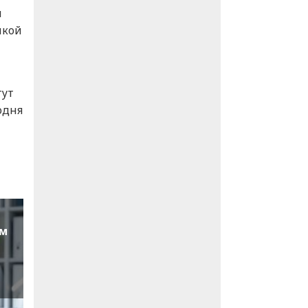
я
икой
гут
одня
ом