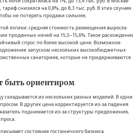
ть ночи сократилась на 1%, до 13,4 тыс. руб. В Москве
ариф снизился на 0,8%, до 8,3 тыс. руб. В этих случаях
тобы не потерять продажи сильнее.
этой логики: средняя стоимость размещения выросла
жении проданных ночей на 15,5–15,6%. Такое расхождени
тойчивый спрос по более высокой цене. Возможное
предложения: запуском нескольких высокобюджетных
омственных санаториев, которые не придерживаются
ет быть ориентиром
у складывается из нескольких разных моделей. В одни
спросом. В других цена корректируется из-за падения
казатель поднимается из-за структуры предложения,
проса.
описывает состояние гостиничного бизнеса.