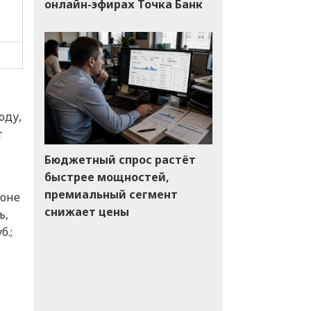
онлайн-эфирах Точка Банк
оду,
т
Бюджетный спрос растёт
быстрее мощностей,
премиальный сегмент
фоне
снижает цены
ь,
б.;