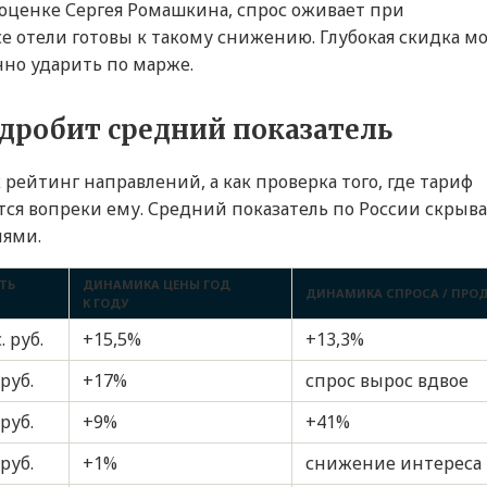
оценке Сергея Ромашкина, спрос оживает при
се отели готовы к такому снижению. Глубокая скидка м
но ударить по марже.
дробит средний показатель
рейтинг направлений, а как проверка того, где тариф
тся вопреки ему. Средний показатель по России скрыв
иями.
ТЬ
ДИНАМИКА ЦЕНЫ ГОД
ДИНАМИКА СПРОСА / ПРО
К ГОДУ
. руб.
+15,5%
+13,3%
 руб.
+17%
спрос вырос вдвое
 руб.
+9%
+41%
 руб.
+1%
снижение интереса