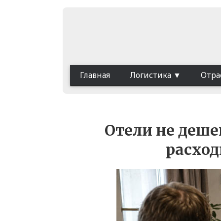
Главная
Логистика
Отра
Отели не деше
расход