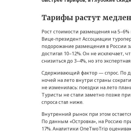
быстрее тарифов, а глубокие скид
Тарифы растут медленн
Рост стоимости размещения на 5–6%
Вице-президент Ассоциации туропер
подорожание размещения в России за 
достигал 10–12%. Он не исключает, чт
снизиться до 3–4%, но это экспертная 
Сдерживающий фактор — спрос. По да
ночей на лето внутри страны сократи
не изменилась: поездки на лето план
Туристы не стали заметно позже пр
спроса стал ниже.
Внутренний рынок при этом остается
По данным «Островка», на Россию пр
17%. Аналитики OneTwoTrip оценива