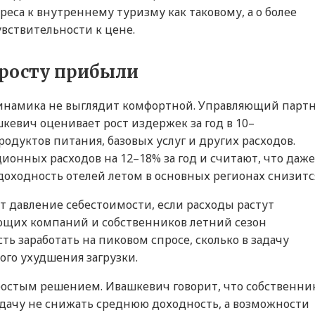
реса к внутреннему туризму как таковому, а о более
вствительности к цене.
 росту прибыли
инамика не выглядит комфортной. Управляющий парт
ашкевич оценивает рост издержек за год в 10–
родуктов питания, базовых услуг и других расходов.
ационных расходов на 12–18% за год и считают, что даже
ходность отелей летом в основных регионах снизитс
т давление себестоимости, если расходы растут
щих компаний и собственников летний сезон
ть заработать на пиковом спросе, сколько в задачу
ого ухудшения загрузки.
остым решением. Ивашкевич говорит, что собственни
дачу не снижать среднюю доходность, а возможности