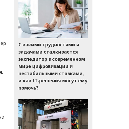
нер
С какими трудностями и
задачами сталкивается
экспедитор в современном
мире цифровизации и
я.
нестабильными ставками,
и как IT-решения могут ему
помочь?
ки