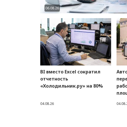
06.08.26
BI вместо Excel сократил
Авт
отчетность
пер
«Холодильник.ру» на 80%
раб
пло
04.08.26
04.08.