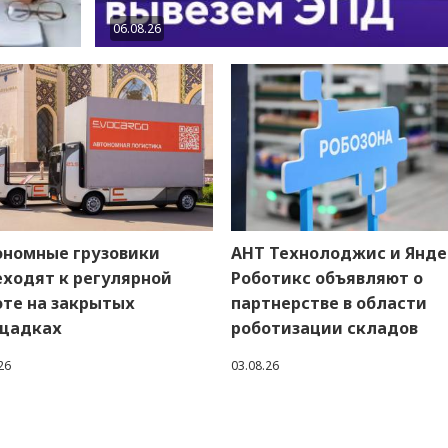
06.08.26
ономные грузовики
АНТ Технолоджис и Янде
еходят к регулярной
Роботикс объявляют о
оте на закрытых
партнерстве в области
щадках
роботизации складов
26
03.08.26