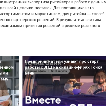
 как внутренняя экспертиза ритейлера в работе с данны
для всей цепочки поставок. Для поставщиков это
 ассортиментом и маркетингом, для ритейла — способ
ество партнерских решений. В результате аналитика
а механизмом принятия решений в режиме реального
и
Предприниматели узнают про старт
еменном
работы с ЭПД на онлайн-эфирах Точка
ными
Банк
 ему