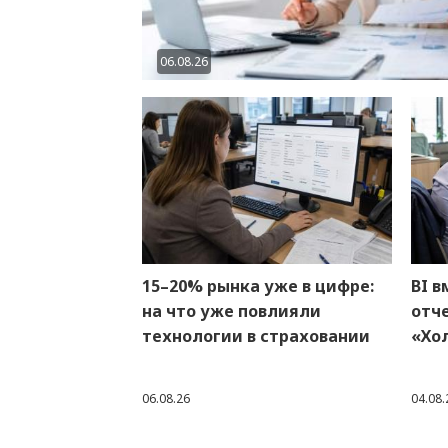
06.08.26
15–20% рынка уже в цифре:
BI в
на что уже повлияли
отч
технологии в страховании
«Хо
06.08.26
04.08.