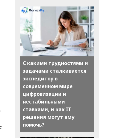
С какими трудностями и
задачами сталкивается
экспедитор в
современном мире
цифровизации и
нестабильными
ставками, и как IT-
и
решения могут ему
помочь?
с