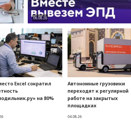
06.08.26
место Excel сократил
Автономные грузовики
етность
переходят к регулярной
лодильник.ру» на 80%
работе на закрытых
площадках
26
04.08.26