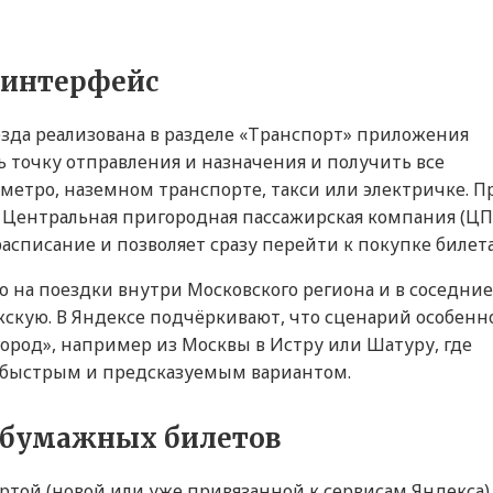
 интерфейс
зда реализована в разделе «Транспорт» приложения
ь точку отправления и назначения и получить все
етро, наземном транспорте, такси или электричке. П
 Центральная пригородная пассажирская компания (Ц
списание и позволяет сразу перейти к покупке билета
 на поездки внутри Московского региона и в соседние
жскую. В Яндексе подчёркивают, что сценарий особенн
ород», например из Москвы в Истру или Шатуру, где
м быстрым и предсказуемым вариантом.
з бумажных билетов
ртой (новой или уже привязанной к сервисам Яндекса)