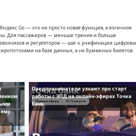
Яндекс Go — это не просто новая функция, а логичное
ы. Для пассажиров — меньше трения и больше
ревозчиков и регуляторов — шаг к унификации цифров
иропотоками на базе данных, а не бумажных билетов.
и
Предприниматели узнают про старт
еменном
работы с ЭПД на онлайн-эфирах Точка
ными
Банк
 ему