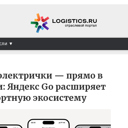
сли
электрички — прямо в
: Яндекс Go расширяет
ортную экосистему