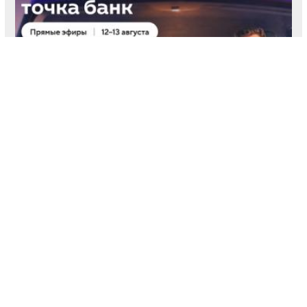
Предприниматели узнают про старт работы с
ЭПД на онлайн-эфирах Точка Банк