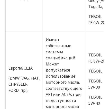
Geely (Atlas
Tugella, Mo
TEBOIL D
FE 0W-20
Имеют
собственные
системы
TEBOIL D
спецификаций.
FE 0W-20
Может
Европа/США
допускаться
TEBOIL DI
использование
(BMW, VAG, FIAT,
TEBOIL DI
моторного масла,
CHRYSLER,
5W-30
соответствующего
FORD, пр.).
API или ACEA, при
TEBOIL D
недоступности
5W-40
моторного масла