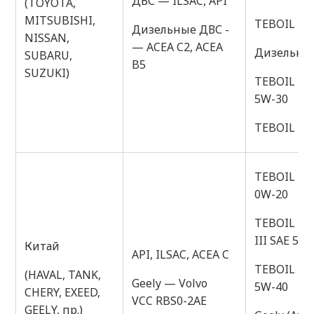
ДВС — ILSAC, API
(TOYOTA,
MITSUBISHI,
TEBOIL DI
Дизельные ДВС -
NISSAN,
— ACEA C2, ACEA
Дизельные
SUBARU,
B5
SUZUKI)
TEBOIL DI
5W-30
TEBOIL DI
TEBOIL DI
0W-20
TEBOIL D
III SAE 5W
Китай
API, ILSAC, ACEA C
TEBOIL D
(HAVAL, TANK,
Geely — Volvo
5W-40
CHERY, EXEED,
VCC RBS0-2AE
GEELY, пр.)