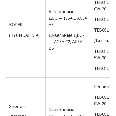
TEBOIL DI
0W-20
Бензиновые
ДВС — ILSAC, ACEA
TEBOIL GO
КОРЕЯ
A5
TEBOIL DI
(HYUNDAI, KIA)
Дизельные ДВС -
Дизельные
— ACEA C2, ACEA
B5
TEBOIL DI
5W-30
TEBOIL DI
Бензиновы
TEBOIL DI
0W-20
Япония
Бензиновые
TEBOIL GO