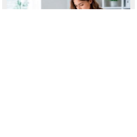
С какими трудностями и задачами
сталкивается экспедитор в современном мире
цифровизации и нестабильными ставками, и
как IT-решения могут ему помочь?