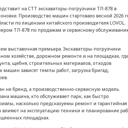
тавит на СТТ экскаваторы-погрузчики ТЛ-878 в
оновке. Производство машин стартовало весной 2026 г
области по лицензии китайского производителя LOVOL.
ером ТЛ-878 по продажам и сервисному обслуживани
чем выставочная премьера. Экскаваторы-погрузчики
ьном хозяйстве, дорожном ремонте и на площадках, гд
унта, щебня, строительных материалов, отходов
х машин зависят темпы работ, загрузка бригад,
оев.
ан не бренд, а производственно-сервисную модель.
ана машина, кто обслуживает парк, как быстро
риалы, насколько предсказуемы ремонт и гарантийная
 влияют на эксплуатацию техники и планирование раб
ышленных площадках.