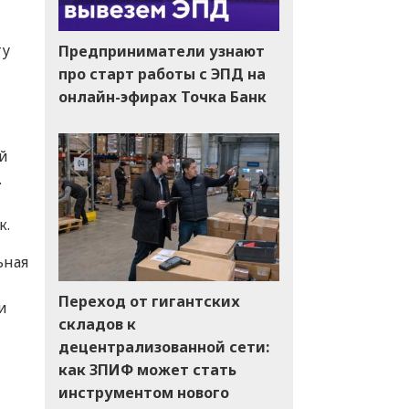
ту
Предприниматели узнают
про старт работы с ЭПД на
онлайн-эфирах Точка Банк
й
.
к.
ьная
Переход от гигантских
и
складов к
децентрализованной сети:
как ЗПИФ может стать
инструментом нового