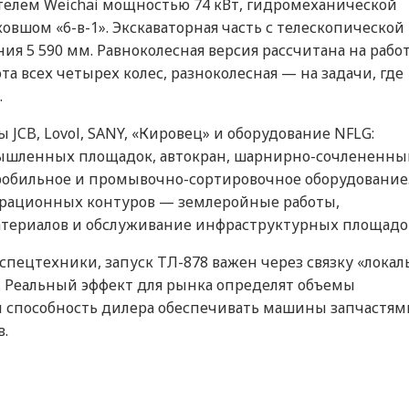
телем Weichai мощностью 74 кВт, гидромеханической
вшом «6-в-1». Экскаваторная часть с телескопической
ия 5 590 мм. Равноколесная версия рассчитана на рабо
та всех четырех колес, разноколесная — на задачи, где
.
JCB, Lovol, SANY, «Кировец» и оборудование NFLG:
мышленных площадок, автокран, шарнирно-сочлененны
робильное и промывочно-сортировочное оборудование
перационных контуров — землеройные работы,
атериалов и обслуживание инфраструктурных площадо
пецтехники, запуск ТЛ-878 важен через связку «локал
. Реальный эффект для рынка определят объемы
и способность дилера обеспечивать машины запчастям
в.