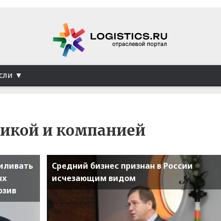
сли
тикой и компанией
силивать
Средний бизнес признан в России
ых
исчезающим видом
юзив