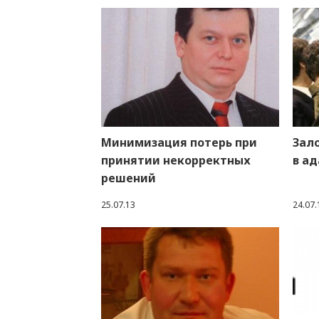
Минимизация потерь при
Зало
принятии некорректных
в а
решений
25.07.13
24.07.