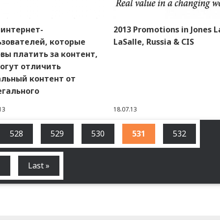
 интернет-
2013 Promotions in Jones 
ьзователей, которые
LaSalle, Russia & CIS
вы платить за контент,
могут отличить
альный контент от
егального
13
18.07.13
ца
Страница
528
Страница
529
Страница
530
Текущая
531
Страница
532
страница
Следующая
›
Последняя
Last »
страница
страница