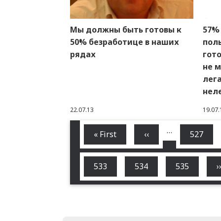
Мы должны быть готовы к
57%
50% безработице в наших
пол
рядах
гото
не 
лег
нел
22.07.13
19.07.
…
Первая
« First
←
‹‹
Страни
527
Нумерация
страница
страниц
Страница
533
Страница
534
Страница
535
›