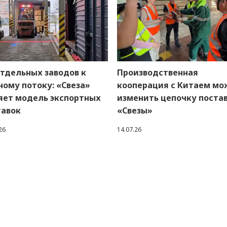
отдельных заводов к
Производственная
ому потоку: «Свеза»
кооперация с Китаем мо
яет модель экспортных
изменить цепочку поста
тавок
«Свезы»
26
14.07.26