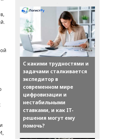
в,
й.
кой
С какими трудностями и
задачами сталкивается
экспедитор в
современном мире
ю
цифровизации и
нестабильными
х
ставками, и как IT-
решения могут ему
ли
помочь?
И,