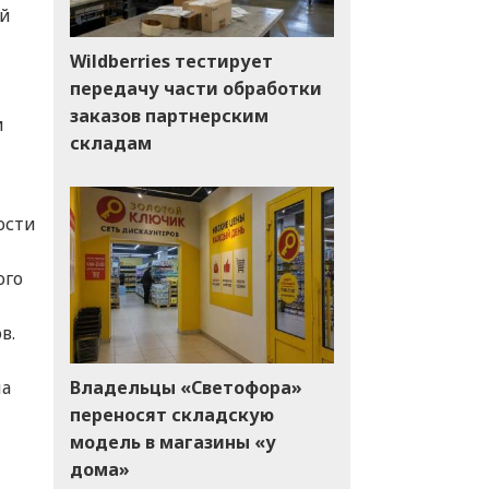
ей
Wildberries тестирует
передачу части обработки
заказов партнерским
и
складам
ости
ого
в.
Владельцы «Светофора»
на
переносят складскую
модель в магазины «у
дома»