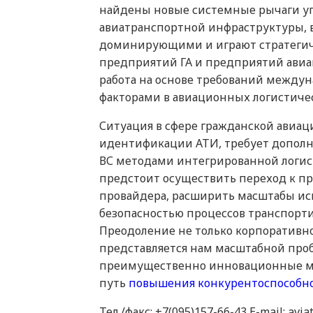
найдены новые системные рычаги уп
авиатранспортной инфраструктуры, в
доминирующими и играют стратегич
предприятий ГА и предприятий авиац
работа на основе требований между
факторами в авиационных логистичес
Ситуация в сфере гражданской авиац
идентификации АТИ, требует допол
ВС методами интегрированной логис
предстоит осуществить переход к п
провайдера, расширить масштабы исп
безопасностью процессов транспорти
Преодоление не только корпоративно
представляется нам масштабной проб
преимущественно инновационные ме
путь
повышения конкурентоспособн
Тел./факс: +7(095)157-66-43 E-mail: av