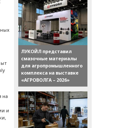
х
шных
ЛУКОЙЛ представил
смазочные материалы
пыт
для агропромышленного
ly
комплекса на выставке
«АГРОВОЛГА – 2026»
я на
ии и
ки,