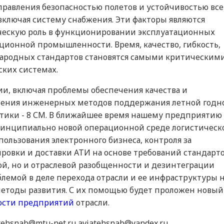
равления безопасностью полетов и устойчивостью вс
ключая систему снабжения. Эти факторы являются
ескую роль в функционировании эксплуатационных
ионной промышленности. Время, качество, гибкость,
народных стандартов становятся самыми критическим
ких системах.
ии, включая проблемы обеспечения качества и
нения инженерных методов поддержания летной годн
тики - 8 СМ. В ближайшее время нашему предприятию
ринципиально новой операционной среде логистическ
ользования электронного бизнеса, контроля за
ровки и доставки АТИ на основе требований стандарто
й, но и отраслевой разобщенности и дезинтеграции
лемой в деле перехода отрасли и ее инфраструктуры 
тоды развития. С их помощью будет проложен новый
ости предприятий
отрасли.
iatehsnab@mtu-net.ru aviatehsnab@yandex.ru