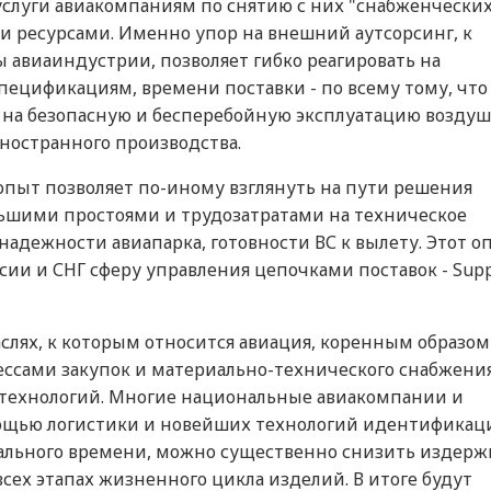
услуги авиакомпаниям по снятию с них "снабженчески
 ресурсами. Именно упор на внешний аутсорсинг, к
авиаиндустрии, позволяет гибко реагировать на
пецификациям, времени поставки - по всему тому, что
е на безопасную и бесперебойную эксплуатацию возду
 иностранного производства.
пыт позволяет по-иному взглянуть на пути решения
ьшими простоями и трудозатратами на техническое
адежности авиапарка, готовности ВС к вылету. Этот о
сии и СНГ сферу управления цепочками поставок - Supp
аслях, к которым относится авиация, коренным образом
ссами закупок и материально-технического снабжени
 технологий. Многие национальные авиакомпании и
мощью логистики и новейших технологий идентификац
ального времени, можно существенно снизить издерж
сех этапах жизненного цикла изделий. В итоге будут