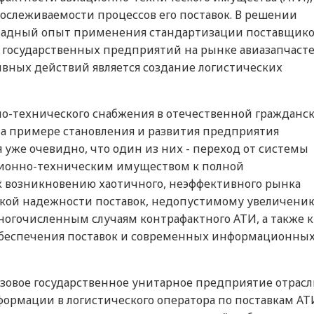
слеживаемости процессов его поставок. В решении
падный опыт применения стандартизации поставщико
 государственных предприятий на рынке авиазапчасте
вных действий является создание логистических
о-технического снабжения в отечественной гражданс
на примере становления и развития предприятия
я уже очевидно, что один из них - переход от системы
ционно-техническим имуществом к полной
к возникновению хаотичного, неэффективного рынка
низкой надежности поставок, недопустимому увеличени
многочисленным случаям контрафактного АТИ, а также к
обеспечения поставок и современных информационны
базовое государственное унитарное предприятие отрас
формации в логистического оператора по поставкам АТ