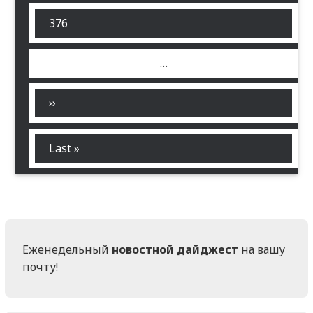
Страница
376
…
Следующая
››
страница
Последняя
Last »
страница
Еженедельный
новостной дайджест
на вашу
почту!