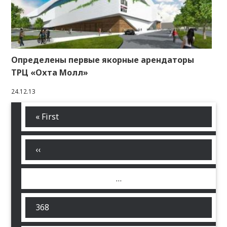
Определены первые якорные арендаторы
ТРЦ «Охта Молл»
24.12.13
Первая
« First
Нумерация
страница
страниц
←
‹‹
…
Страница
368