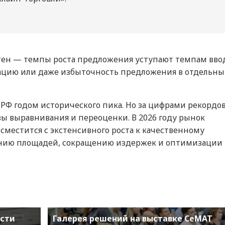
тен — темпы роста предложения уступают темпам ввод
зацию или даже избыточность предложения в отдельны
а РФ годом исторического пика. Но за цифрами рекордо
зы выравнивания и переоценки. В 2026 году рынок
сместится с экстенсивного роста к качественному
анию площадей, сокращению издержек и оптимизации
асти
Галерея решений на выставке CeMAT