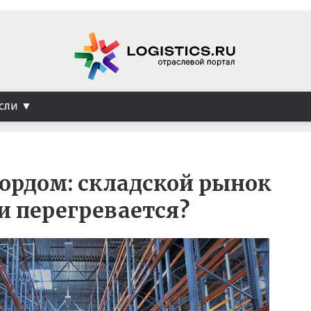
сли
кордом: складской рынок
и перегревается?