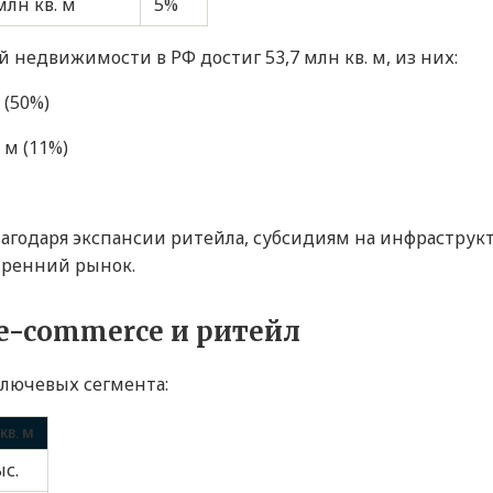
млн кв. м
5%
недвижимости в РФ достиг 53,7 млн кв. м, из них:
 (50%)
 м (11%)
лагодаря экспансии ритейла, субсидиям на инфраструк
тренний рынок.
e-commerce и ритейл
лючевых сегмента:
КВ. М
ыс.