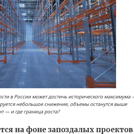
ости в России может достичь исторического максимума 
озируется небольшое снижение, объемы останутся выше
ит — и где граница роста?
ется на фоне запоздалых проектов