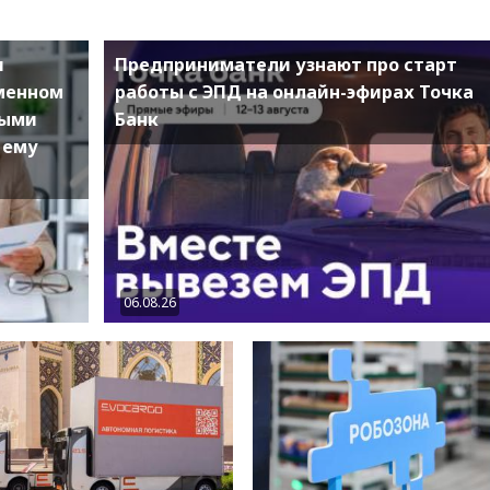
и
Предприниматели узнают про старт
еменном
работы с ЭПД на онлайн-эфирах Точка
ными
Банк
 ему
06.08.26