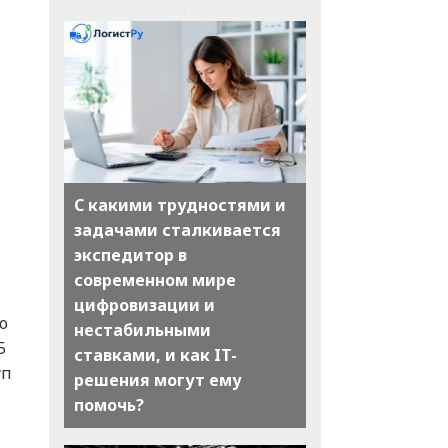
С какими трудностями и
задачами сталкивается
экспедитор в
современном мире
цифровизации и
ю
нестабильными
5
ставками, и как IT-
уп
решения могут ему
помочь?