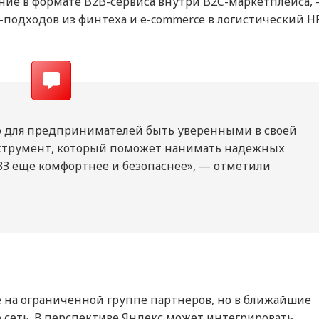
ение в формате B2B-сервиса внутри B2C-маркетплейса,
одходов из финтеха и e-commerce в логистический H
о для предпринимателей быть уверенными в своей
нструмент, который поможет нанимать надежных
ВЗ еще комфортнее и безопаснее», — отметили
 на ограниченной группе партнеров, но в ближайшие
 сеть. В перспективе Яндекс может интегрировать