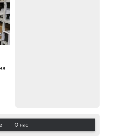
ия
е
О нас