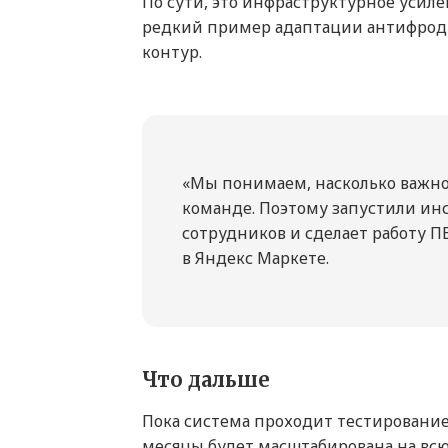
По сути, это инфраструктурное усил
редкий пример адаптации антифрод-п
контур.
«Мы понимаем, насколько важн
команде. Поэтому запустили и
сотрудников и сделает работу П
в Яндекс Маркете.
Что дальше
Пока система проходит тестирование
месяцы будет масштабирована на всю