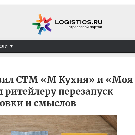
сли
вил СТМ «М Кухня» и «Моя
м ритейлеру перезапуск
овки и смыслов