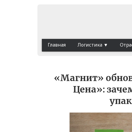
Главная
Логистика
Отра
«Магнит» обно
Цена»: заче
упак