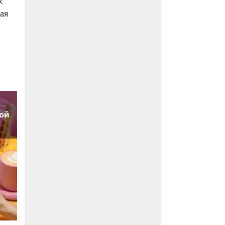
х
ая
ой