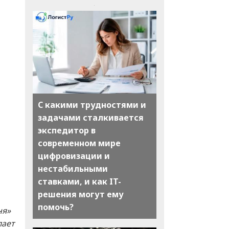
С какими трудностями и
задачами сталкивается
экспедитор в
современном мире
цифровизации и
нестабильными
ставками, и как IT-
решения могут ему
помочь?
ня»
лает