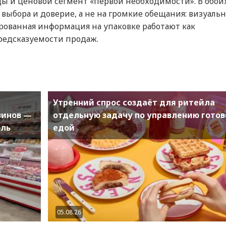
ды и ценовой сегмент «первой необходимости». В обои
 выбора и доверие, а не на громкие обещания: визуальн
ованная информация на упаковке работают как
редсказуемости продаж.
Утренний спрос создаёт для ритейла
зинов —
отдельную задачу по управлению готов
оль
едой
05.08.26