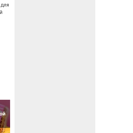
 для
ый
ой