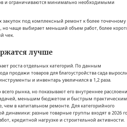
тов и ограничиваются минимально необходимыми
ых закупок под комплексный ремонт к более точечному
е, но чаще выбирает меньший объем работ, более коро
й чек.
ержатся лучше
чает роста отдельных категорий. По данным
года продажи товаров для благоустройства сада выросл
е инструменты и инвентарь увеличился в 1,2 раза.
всего рынка, но показывают его внутреннее расслоени
й задачей, меньшим бюджетом и быстрым практическим
е, чем в капитальном ремонте. Для категорийного
й динамики: разные товарные группы входят в 2026 г
абот, кредитной нагрузке и строительной активности.