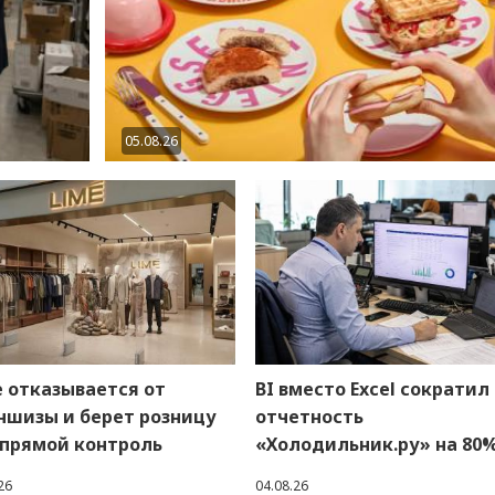
05.08.26
 отказывается от
BI вместо Excel сократил
ншизы и берет розницу
отчетность
 прямой контроль
«Холодильник.ру» на 80
26
04.08.26