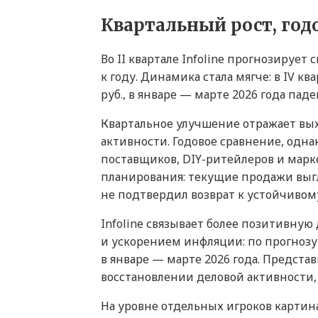
Квартальный рост, год
Во II квартале Infoline прогнозирует
к году. Динамика стала мягче: в IV кв
руб., в январе — марте 2026 года паде
Квартальное улучшение отражает выхо
активности. Годовое сравнение, одна
поставщиков, DIY-ритейлеров и марк
планирования: текущие продажи выгл
не подтвердил возврат к устойчивому
Infoline связывает более позитивну
и ускорением инфляции: по прогнозу 
в январе — марте 2026 года. Предст
восстановлении деловой активности, 
На уровне отдельных игроков картин