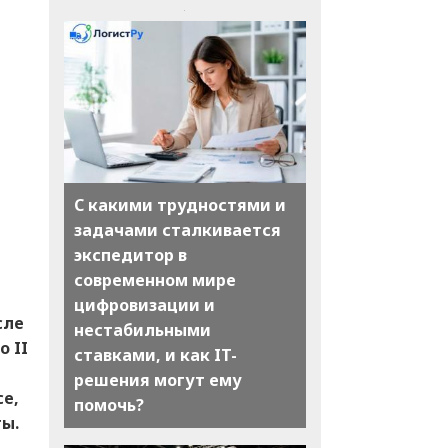
С какими трудностями и
задачами сталкивается
экспедитор в
современном мире
цифровизации и
сле
нестабильными
о II
ставками, и как IT-
решения могут ему
се,
помочь?
ты.