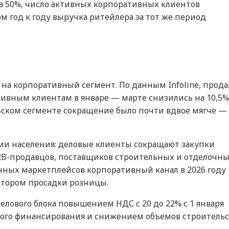
на 50%, число активных корпоративных клиентов
ом год к году выручка ритейлера за тот же период
на корпоративный сегмент. По данным Infoline, прод
тивным клиентам в январе — марте снизились на 10,5%
льском сегменте сокращение было почти вдвое мягче —
мии населения: деловые клиенты сокращают закупки
2B-продавцов, поставщиков строительных и отделочн
нных маркетплейсов корпоративный канал в 2026 году
тором просадки розницы.
делового блока повышением НДС с 20 до 22% с 1 января
ного финансирования и снижением объемов строительс