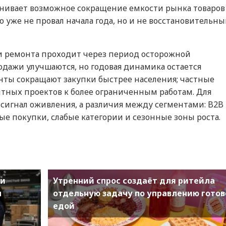
оценивает возможное сокращение емкости рынка товаров
о уже не провал начала года, но и не восстановительн
и ремонта проходит через период осторожной
одажи улучшаются, но годовая динамика остается
нты сокращают закупки быстрее населения; частные
тных проектов к более ограниченным работам. Для
 сигнал оживления, а различия между сегментами: B2B
е покупки, слабые категории и сезонные зоны роста.
 и
Утренний спрос создаёт для ритейла
н
отдельную задачу по управлению готов
едой