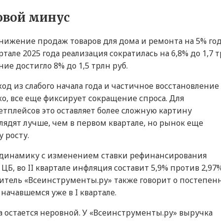
овой минус
 снижение продаж товаров для дома и ремонта на 5% го
артале 2025 года реализация сократилась на 6,8% до 1,7 
ние достигло 8% до 1,5 трлн руб.
д из слабого начала года и частичное восстановление
ко, все еще фиксирует сокращение спроса. Для
етплейсов это оставляет более сложную картину
ядят лучше, чем в первом квартале, но рынок еще
 росту.
ю динамику с изменением ставки рефинансирования
ЦБ, во II квартале инфляция составит 5,9% против 2,97
авитель «Всеинструменты.ру» также говорит о постепен
начавшемся уже в I квартале.
а остается неровной. У «Всеинструменты.ру» выручка