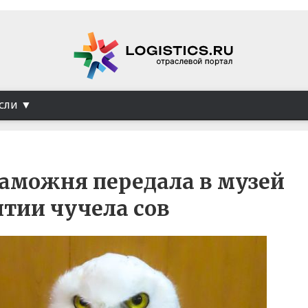
сли
аможня передала в музей
тии чучела сов