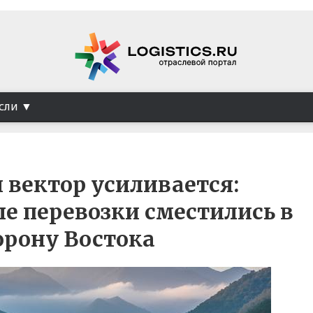
сли
 вектор усиливается:
 перевозки сместились в
орону Востока