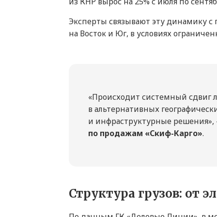
из КНР вырос на 25% с июля по сентяб
Эксперты связывают эту динамику с
на Восток и Юг, в условиях ограниче
«Происходит системный сдвиг ло
в альтернативных географическ
и инфраструктурные решения»,
по продажам «Скиф-Карго»
.
Структура грузов: от 
По данным ГК «Деловые Линии», в 