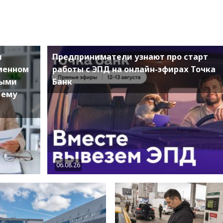
и
Предприниматели узнают про старт
еменном
работы с ЭПД на онлайн-эфирах Точка
ными
Банк
 ему
06.08.26