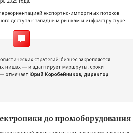
рь 2025 года.
 переориентацией экспортно-импортных потоков
нного доступа к западным рынкам и инфраструктуре.
гистических стратегий: бизнес закрепляется
их нишах — и адаптирует маршруты, сроки
 — отмечает
Юрий Коробейников, директор
электроники до промоборудования
международной логистике растет доля промышленных