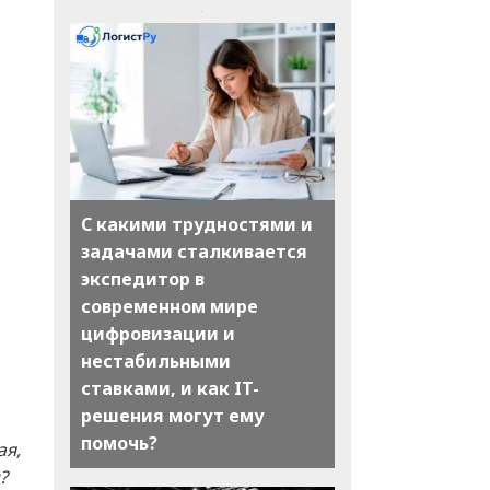
С какими трудностями и
задачами сталкивается
экспедитор в
современном мире
цифровизации и
нестабильными
ставками, и как IT-
решения могут ему
помочь?
ая,
?