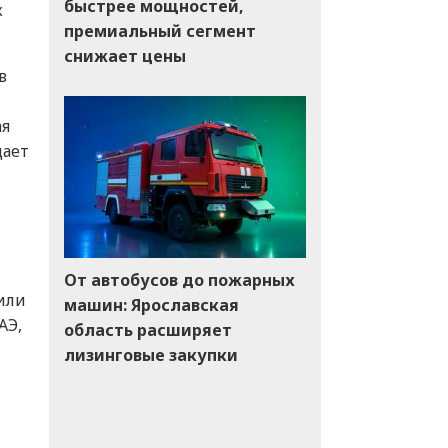
быстрее мощностей,
х
премиальный сегмент
снижает цены
в
ая
дает
От автобусов до пожарных
или
машин: Ярославская
АЭ,
область расширяет
лизинговые закупки