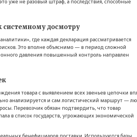
это уже не разовый штраф, а последствия, способные
к системному досмотру
аналитики», где каждая декларация рассматривается
 рисков. Это вполне объяснимо — в период сложной
ионного давления повышенный контроль направлен
ек
ождения товара с выявлением всех звеньев цепочки вп
ьно анализируется и сам логистический маршрут — л
осы. Перевозчик обязан подтвердить, что товар
опала в список государств, угрожающих экономической
реальных бенефициаров поставки. Используются базы