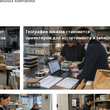
альных компаний.
ют
География заказов становится
 на
ориентиром для ассортимента и запас
05.08.26