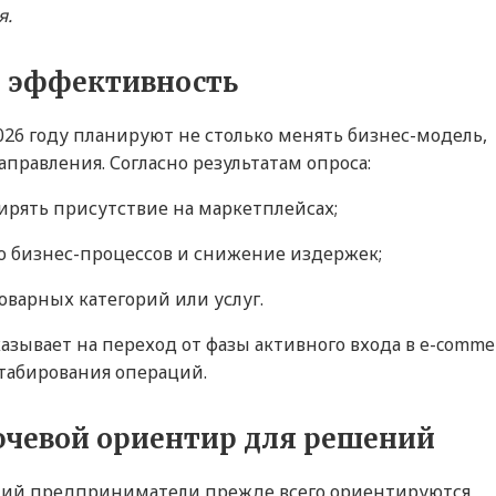
я.
и эффективность
6 году планируют не столько менять бизнес-модель,
правления. Согласно результатам опроса:
рять присутствие на маркетплейсах;
ю бизнес-процессов и снижение издержек;
оварных категорий или услуг.
зывает на переход от фазы активного входа в e-comme
табирования операций.
ючевой ориентир для решений
ний предприниматели прежде всего ориентируются