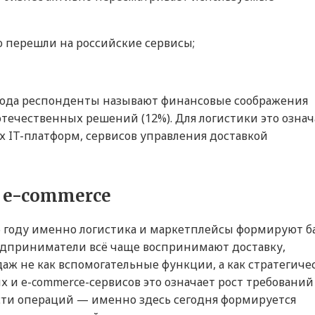
 перешли на российские сервисы;
ода респонденты называют финансовые соображения
 отечественных решений (12%). Для логистики это означ
 IT-платформ, сервисов управления доставкой
 e-commerce
26 году именно логистика и маркетплейсы формируют б
редприниматели всё чаще воспринимают доставку,
ж не как вспомогательные функции, а как стратегиче
х и e-commerce-сервисов это означает рост требований
сти операций — именно здесь сегодня формируется