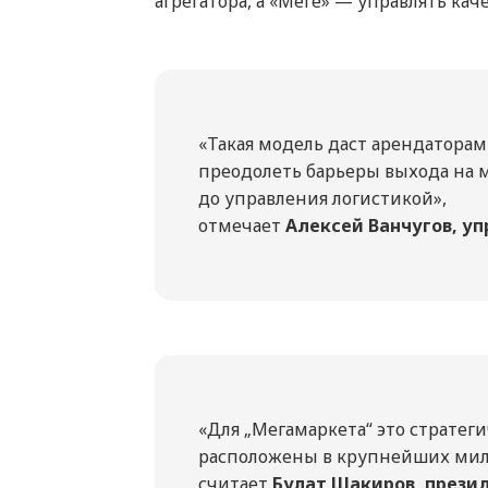
агрегатора, а «Меге» — управлять ка
«Такая модель даст арендатора
преодолеть барьеры выхода на 
до управления логистикой»,
отмечает
Алексей Ванчугов, у
«Для „Мегамаркета“ это стратег
расположены в крупнейших мил
считает
Булат Шакиров, прези