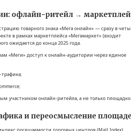
ии: офлайн-ритейл → маркетплей
страцию товарного знака «Мега онлайн» — сразу в чет
оекте в рамках маркетплейса «Мегамаркет» (входит
рого ожидается до конца 2025 года.
ам «Меги» доступ к онлайн-аудитории через единое
-трафика;
ommerce;
ым участником онлайн-ритейла, а не только площадко
рафика и переосмысление площад
 индекс посещаемости торговых центров (Mall Index)