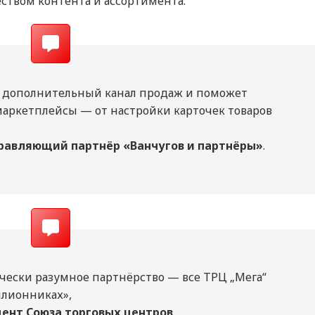
чеством контента и ассортимента.
м дополнительный канал продаж и поможет
маркетплейсы — от настройки карточек товаров
правляющий партнёр «Ванчугов и партнёры»
.
ически разумное партнёрство — все ТРЦ „Мега“
лионниках»,
дент Союза торговых центров
.