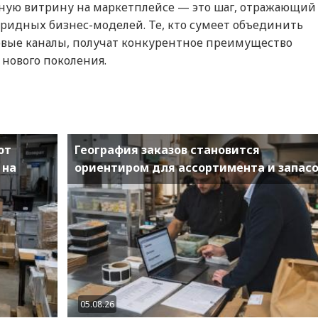
нную витрину на маркетплейсе — это шаг, отражающий
бридных бизнес-моделей. Те, кто сумеет объединить
вые каналы, получат конкурентное преимущество
е нового поколения.
ют
География заказов становится
 на
ориентиром для ассортимента и запас
05.08.26