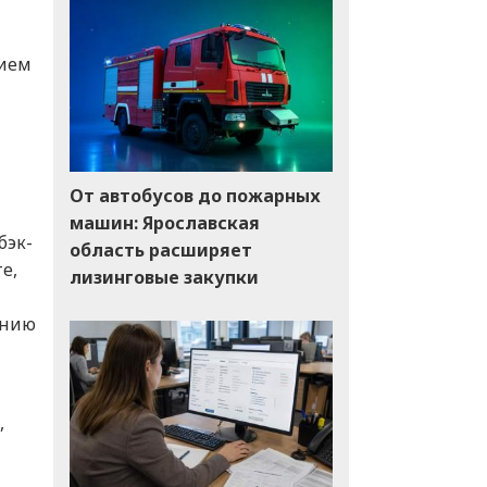
нием
От автобусов до пожарных
машин: Ярославская
бэк-
область расширяет
е,
лизинговые закупки
анию
,