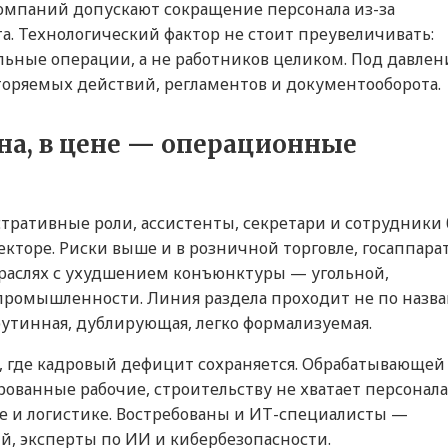
омпаний допускают сокращение персонала из-за
а. Технологический фактор не стоит преувеличивать:
ьные операции, а не работников целиком. Под давле
торяемых действий, регламентов и документооборота.
на, в цене — операционные
ративные роли, ассистенты, секретари и сотрудники 
екторе. Риски выше и в розничной торговле, госаппарат
траслях с ухудшением конъюнктуры — угольной,
промышленности. Линия раздела проходит не по назв
рутинная, дублирующая, легко формализуемая.
, где кадровый дефицит сохраняется. Обрабатывающей
анные рабочие, строительству не хватает персонала
е и логистике. Востребованы и ИТ-специалисты —
, эксперты по ИИ и кибербезопасности.