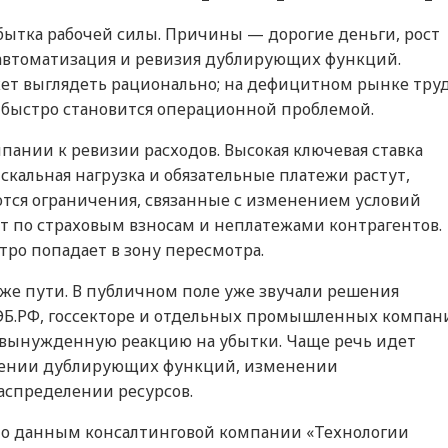
збытка рабочей силы. Причины — дорогие деньги, рост
 автоматизация и ревизия дублирующих функций.
ет выглядеть рационально; на дефицитном рынке тру
 быстро становится операционной проблемой.
пании к ревизии расходов. Высокая ключевая ставка
кальная нагрузка и обязательные платежи растут,
яются ограничения, связанные с изменением условий
т по страховым взносам и неплатежами контрагентов.
тро попадает в зону пересмотра.
же пути. В публичном поле уже звучали решения
ЭБ.РФ, госсекторе и отдельных промышленных компани
а вынужденную реакцию на убытки. Чаще речь идет
нении дублирующих функций, изменении
аспределении ресурсов.
 По данным консалтинговой компании «Технологии