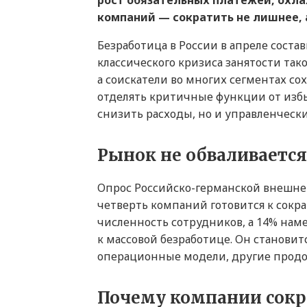
рост обязательных платежей, охла
компаний — сократить не лишнее, а
Безработица в России в апреле состав
классического кризиса занятости та
а соискатели во многих сегментах с
отделять критичные функции от избы
снизить расходы, но и управленческ
Рынок не обваливается
Опрос Российско-германской внешне
четверть компаний готовится к сокр
численность сотрудников, а 14% нам
к массовой безработице. Он станови
операционные модели, другие продо
Почему компании сокр