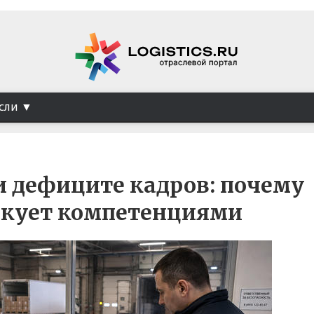
сли
 дефиците кадров: почему
скует компетенциями