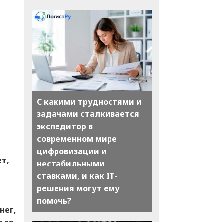
С какими трудностями и
задачами сталкивается
экспедитор в
современном мире
цифровизации и
ет,
нестабильными
ставками, и как IT-
решения могут ему
помочь?
нег,