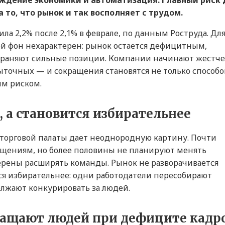
ждение экономики и автоматизация. Главный риск 
 то, что рынок и так восполняет с трудом.
ила 2,2% после 2,1% в феврале, по данным Роструда. Дл
кой фон нехарактерен: рынок остается дефицитным,
охраняют сильные позиции. Компании начинают жестче
точных — и сокращения становятся не только способ
им риском.
, а становится избирательнее
торговой палаты дает неоднородную картину. Почти
ащениям, но более половины не планируют менять
ерены расширять команды. Рынок не разворачивается
тся избирательнее: одни работодатели пересобирают
лжают конкурировать за людей.
ащают людей при дефиците кадр