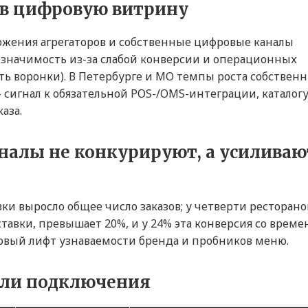
г в цифровую витрину
ожения агрегаторов и собственные цифровые каналы
т значимость из-за слабой конверсии и операционных
ть воронки). В Петербурге и МО темпы роста собствен
игнал к обязательной POS-/OMS-интеграции, каталог
аза.
каналы не конкурируют, а усиливаю
вки выросло общее число заказов; у четверти ресторано
ставки, превышает 20%, и у 24% эта конверсия со врем
говый лифт узнаваемости бренда и пробников меню.
дели подключения