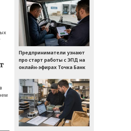
ных
у
Предприниматели узнают
про старт работы с ЭПД на
т
онлайн-эфирах Точка Банк
в
енем