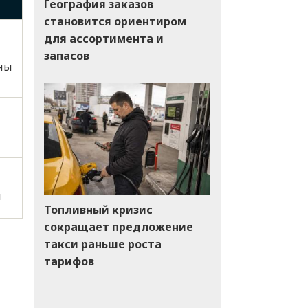
География заказов
становится ориентиром
для ассортимента и
запасов
ны
я
Топливный кризис
сокращает предложение
такси раньше роста
тарифов