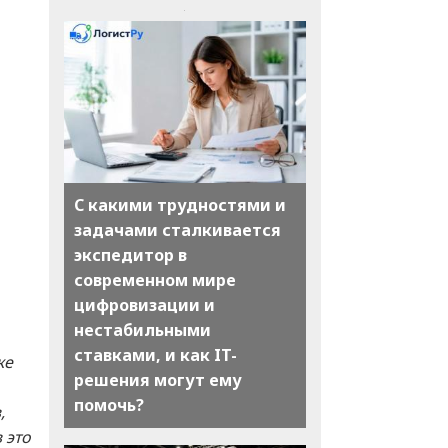
С какими трудностями и
задачами сталкивается
экспедитор в
современном мире
цифровизации и
нестабильными
ставками, и как IT-
же
решения могут ему
помочь?
,
 это