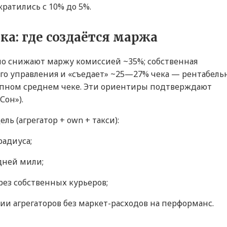
ратились с 10% до 5%.
ка: где создаётся маржа
 но снижают маржу комиссией ~35%; собственная
го управления и «съедает» ~25—27% чека — рентабель
рупном среднем чеке. Эти ориентиры подтверждают
Сон»).
ь (агрегатор + own + такси):
радиуса;
дней мили;
рез собственных курьеров;
ии агрегаторов без маркет-расходов на перформанс.