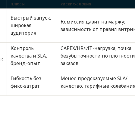
ПЛЮСЫ
РИСКИ/УСЛОВИЯ
Быстрый запуск,
Комиссия давит на маржу;
широкая
зависимость от правил витри
аудитория
Контроль
CAPEX/HR/ИТ-нагрузка, точка
качества и SLA,
безубыточности по плотности
ек
бренд-опыт
заказов
,
Гибкость без
Менее предсказуемые SLA/
фикс-затрат
качество, тарифные колебани