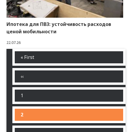
Ипотека для ПВЗ: устойчивость расходов
ценой мобильности
22.07.26
Первая
« First
Нумерация
страница
страниц
←
‹‹
Страница
1
Текущая
2
страница