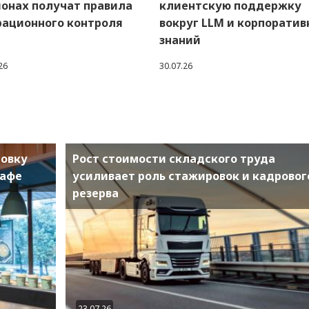
ионах получат правила
клиентскую поддержку
рационного контроля
вокруг LLM и корпорати
знаний
26
30.07.26
товку
Рост стоимости складского труда
кафе
усиливает роль стажировок и кадровог
резерва
23.07.26