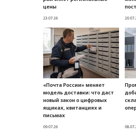
цены
пос
23.07.26
20.07.
«Почта России» меняет
Про
модель доставки: что даст
доба
новый закон о цифровых
скл
ящиках, квитанциях и
опе
письмах
09.07.26
08.07.