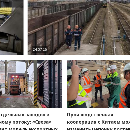
24.07.26
отдельных заводов к
Производственная
ому потоку: «Свеза»
кооперация с Китаем мо
яет модель экспортных
изменить цепочку поста