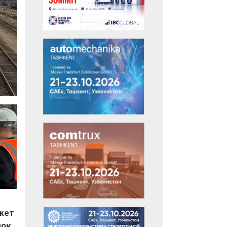
жет
вок