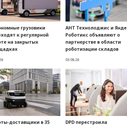
ономные грузовики
АНТ Технолоджис и Янде
еходят к регулярной
Роботикс объявляют о
оте на закрытых
партнерстве в области
щадках
роботизации складов
26
03.08.26
оты-доставщики в 35
DPD перестроила