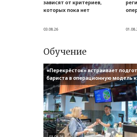
зависят от критериев,
рег
которых пока нет
опе
03.08.26
01.08.
Обучение
«Перекрёсток» встраивает подго
бариста в операционную модель 
03.08.26