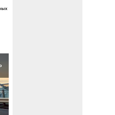
вных
о