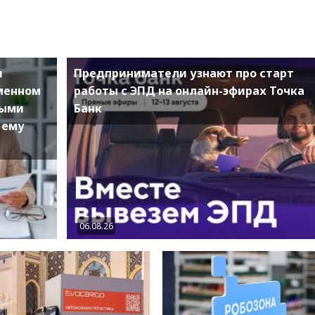
и
Предприниматели узнают про старт
еменном
работы с ЭПД на онлайн-эфирах Точка
ными
Банк
 ему
06.08.26