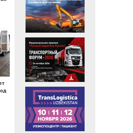
ет
под