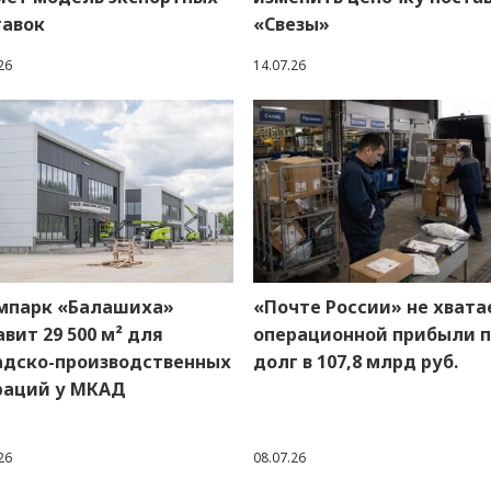
тавок
«Свезы»
26
14.07.26
мпарк «Балашиха»
«Почте России» не хвата
вит 29 500 м² для
операционной прибыли 
адско-производственных
долг в 107,8 млрд руб.
раций у МКАД
26
08.07.26