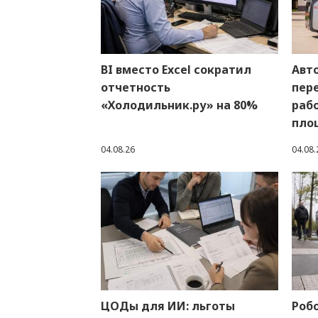
BI вместо Excel сократил
Авт
отчетность
пер
«Холодильник.ру» на 80%
раб
пло
04.08.26
04.08.
ЦОДы для ИИ: льготы
Роб