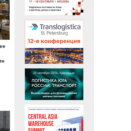
ее
ин