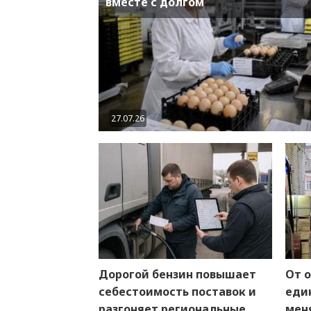
вместе с долгом
27.07.26
Дорогой бензин повышает
От 
себестоимость поставок и
един
разгоняет региональные
мен