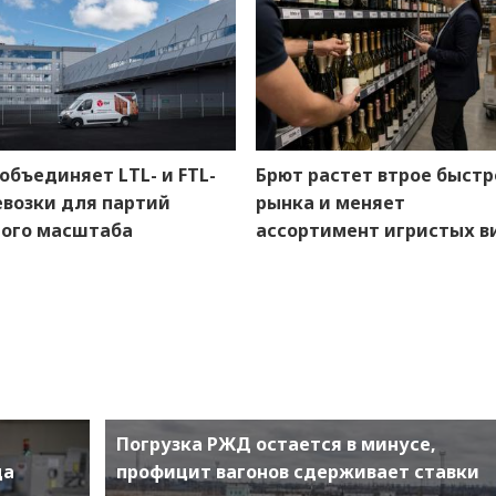
объединяет LTL- и FTL-
Брют растет втрое быстр
евозки для партий
рынка и меняет
ного масштаба
ассортимент игристых в
Погрузка РЖД остается в минусе,
ца
профицит вагонов сдерживает ставки